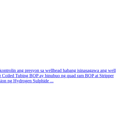
kontrolin ang presyon sa wellhead habang isinasagawa ang well
Ang Coiled Tubing BOP ay binubuo ng quad ram BOP at Stripper
sion ng Hydrogen Sulphide ...