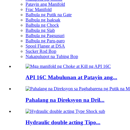
Patayin ang Manifold
Frac Manifold
Balbula ng Putik na Gate
Balbula ng Isaksak
Balbula ng Chock
Balbula ng Slab
Balbula ng Pagsusuri
Balbula ng Paru-paro
Spool Flange at DSA
Sucker Rod Bop
Nakapulupot na Tubing Bop
API 16C Mabulunan at Patayin ang...
Pahalang na Direksyon na Dril...
Hydraulic double acting Tipo...