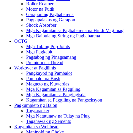
Roller Reamer
Motor na Putik
Garapon ng Pagbabarena
Pagpapalakas ng Garapon
Shock Absorber
Mga Kagamitan sa Pagbabarena na Hindi Mag-mag
Mga Balbula ng String ng Pagbabarena
OCTG
Mga Tubing Pup Joints
Mga Pagkabit
Pagsabog ng Pinagsamang
Premium na Thread
Workover at Paglilinis
Pangkayod ng Pambalot
Pambalot na Bush
Magneto ng Kuwerdas
Mga Kagamitan sa Paggiling
Mga Kagamitan sa Pangingisda
Kagamitan sa Paggiling na Pangseksyon
Pagkumpleto ng Balon
Taga-packer
Mga Natutunaw na Tulay na Plug
Tagahawak ng Semento
Kagamitan sa Wellhead
Manipold ng Choke