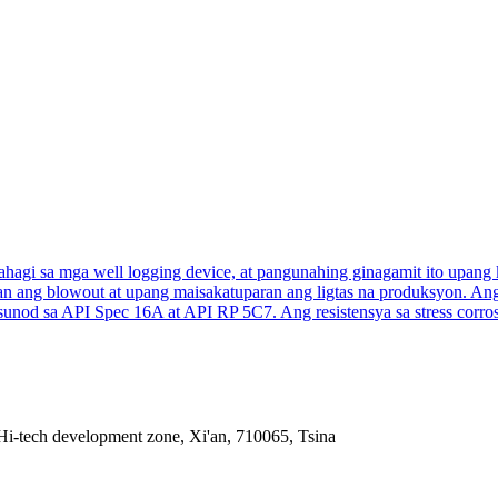
agi sa mga well logging device, at pangunahing ginagamit ito upang 
asan ang blowout at upang maisakatuparan ang ligtas na produksyon. 
unod sa API Spec 16A at API RP 5C7. Ang resistensya sa stress corro
Hi-tech development zone, Xi'an, 710065, Tsina