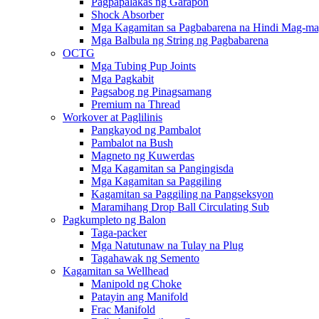
Pagpapalakas ng Garapon
Shock Absorber
Mga Kagamitan sa Pagbabarena na Hindi Mag-m
Mga Balbula ng String ng Pagbabarena
OCTG
Mga Tubing Pup Joints
Mga Pagkabit
Pagsabog ng Pinagsamang
Premium na Thread
Workover at Paglilinis
Pangkayod ng Pambalot
Pambalot na Bush
Magneto ng Kuwerdas
Mga Kagamitan sa Pangingisda
Mga Kagamitan sa Paggiling
Kagamitan sa Paggiling na Pangseksyon
Maramihang Drop Ball Circulating Sub
Pagkumpleto ng Balon
Taga-packer
Mga Natutunaw na Tulay na Plug
Tagahawak ng Semento
Kagamitan sa Wellhead
Manipold ng Choke
Patayin ang Manifold
Frac Manifold