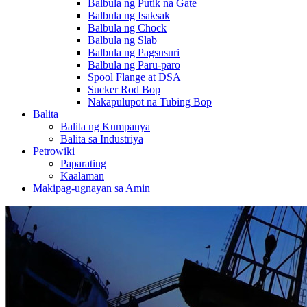
Balbula ng Putik na Gate
Balbula ng Isaksak
Balbula ng Chock
Balbula ng Slab
Balbula ng Pagsusuri
Balbula ng Paru-paro
Spool Flange at DSA
Sucker Rod Bop
Nakapulupot na Tubing Bop
Balita
Balita ng Kumpanya
Balita sa Industriya
Petrowiki
Paparating
Kaalaman
Makipag-ugnayan sa Amin