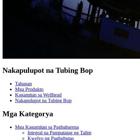
Nakapulupot na Tubing Bop
Tahanan
Mga Produkto
Kagamitan sa Wellhead
Nakapulupot na Tubing Bop
Mga Kategorya
Mga Kagamitan sa Pagbabarena
Integral na Pampatatag ng Talim
Kwelyo ng Pagbubutas