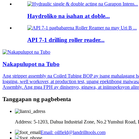
Haydroliko na isahan at doble...
API 7-1 drilling roller reader...
Nakapulupot na Tubo
Ang stripper assembly na Coiled Tubing BOP ay isang mahalagang bah
logging, well workover, at production test, upang epektibong maiw
Assembly. Ang mga FPH ay dinisenyo, ginawa, at iniinspeksyon alins
Tanggapan ng pagbebenta
Address: 5-1203, Dahua Industrial Zone, No.2 Yunshui Road, 
Email: oilfield@landrilltools.com